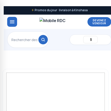
Promos du jour · livraison à Kinshasa
DEVENEZ
VENDEUR
$