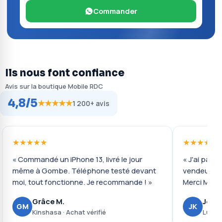
Commander
Ils nous font confiance
Avis sur la boutique Mobile RDC
4,8/5
★★★★★
1 200+ avis
★★★★★
★★★★★
« Commandé un iPhone 13, livré le jour
« J'ai payé 
même à Gombe. Téléphone testé devant
vendeur ré
moi, tout fonctionne. Je recommande ! »
Merci Mobil
Grâce M.
Josué
GM
JK
Kinshasa · Achat vérifié
Lubumb