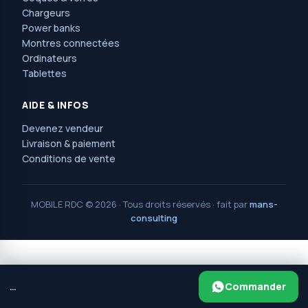
Chargeurs
Power banks
Montres connectées
Ordinateurs
Tablettes
AIDE & INFOS
Devenez vendeur
Livraison & paiement
Conditions de vente
MOBILE RDC © 2026 · Tous droits réservés · fait par
mans-
consulting
MOBILE RDC
2025 PAR
MANS CONSULTING
.
Avenue Nguma, 77, ma campagne, jolie parc,
Commander
…
ngaliema/kinshasa. Réf : l'église saint Luc et l'arrêt érosion.