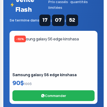
Prix cassés · quantités
limitées
Flash
:
:
17
07
52
Se termine dans
-10%
Samsung galaxy S6 edge kinshasa
90$
100$
Commander