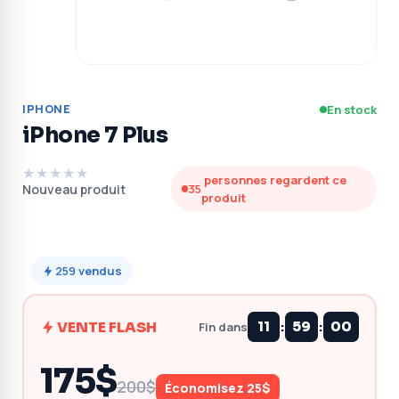
IPHONE
En stock
iPhone 7 Plus
★★★★★
personnes regardent ce
Nouveau produit
35
produit
259
vendus
:
:
VENTE FLASH
11
58
59
Fin dans
175$
200$
Économisez 25$