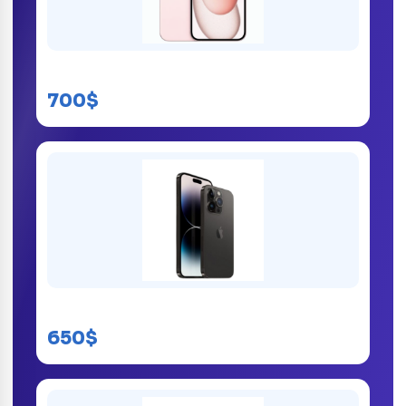
iPhone 15 kinshasa
700$
iPhone 14 Pro Max
650$