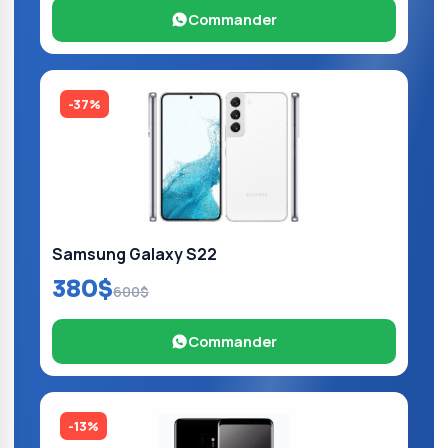
Commander
-37%
Samsung Galaxy S22
380$
600$
Commander
-13%