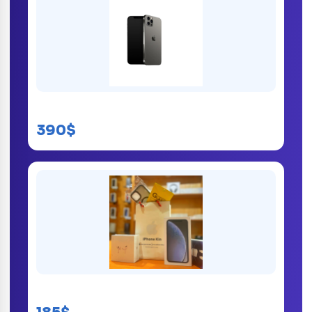
iPhone 12 Pro
390$
iPhone Xr kinshasa