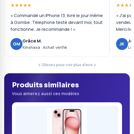
★★★★★
★★★★
« Commandé un iPhone 13, livré le jour même
« J'ai pa
à Gombe. Téléphone testé devant moi, tout
vendeur 
fonctionne. Je recommande ! »
Merci Mo
Grâce M.
Jo
GM
JK
Kinshasa · Achat vérifié
Lub
Glissez pour voir plus d'avis
Produits similaires
Vous aimerez aussi ces modèles