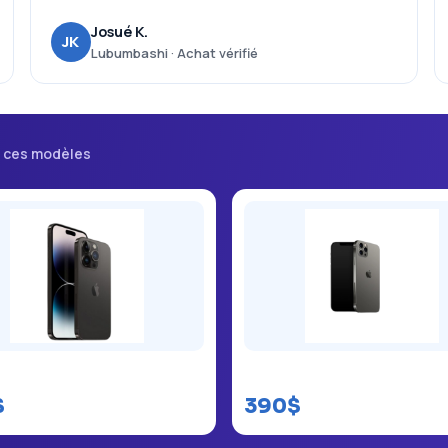
Josué K.
JK
Lubumbashi · Achat vérifié
i ces modèles
 14 Pro Max
iPhone 12 Pro
$
390$