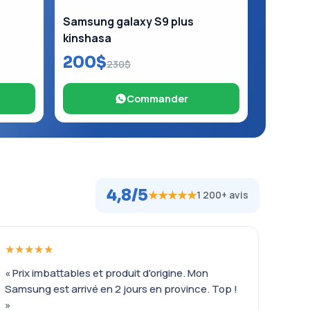
Samsung galaxy S9 plus
kinshasa
200$
230$
Commander
4,8/5
★★★★★
1 200+ avis
★★★★★
« Prix imbattables et produit d'origine. Mon
Samsung est arrivé en 2 jours en province. Top !
»