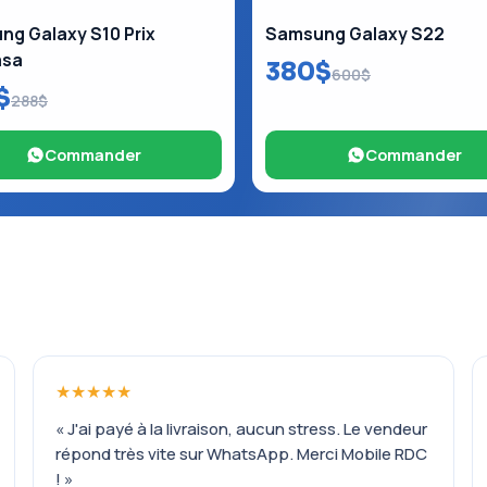
g Galaxy S10 Prix
Samsung Galaxy S22
asa
380$
600$
$
288$
Commander
Commander
★★★★★
« J'ai payé à la livraison, aucun stress. Le vendeur
répond très vite sur WhatsApp. Merci Mobile RDC
! »