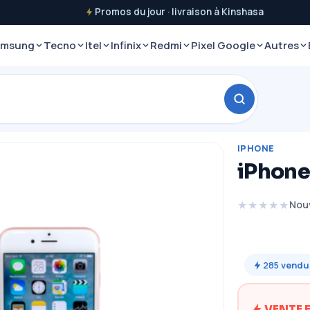
Promos du jour · livraison à Kinshasa
amsung
Tecno
Itel
Infinix
Redmi
Pixel Google
Autres
IPHONE
iPhone
★★★★★
Nou
285
vendu
VENTE 