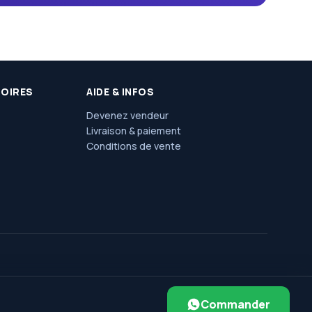
SOIRES
AIDE & INFOS
Devenez vendeur
Livraison & paiement
Conditions de vente
e, jolie parc, ngaliema/kinshasa. Réf : l'église saint Luc et
Commander
l'arrêt érosion.