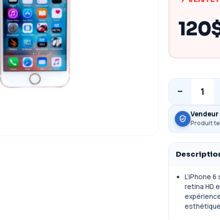
120
−
1
Vendeur 
Produit te
Descriptio
L’iPhone 6 
retina HD 
expérience 
esthétique 