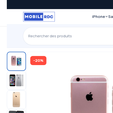
iPhone
S
-20%