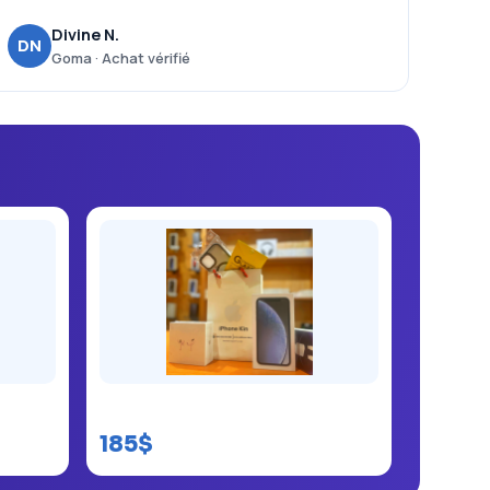
Divine N.
DN
Goma · Achat vérifié
iPhone Xr kinshasa
185$