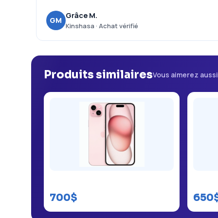
Grâce M.
GM
Kinshasa · Achat vérifié
Produits similaires
Vous aimerez auss
iPhone 15 kinshasa
iPhone
700$
650