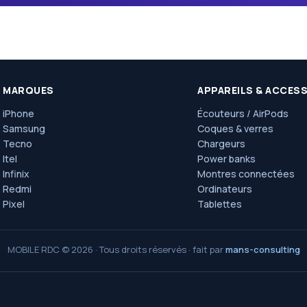
MARQUES
APPAREILS & ACCES
iPhone
Écouteurs / AirPods
Samsung
Coques & verres
Tecno
Chargeurs
Itel
Power banks
Infinix
Montres connectées
Redmi
Ordinateurs
Pixel
Tablettes
MOBILE RDC © 2026 · Tous droits réservés · fait par
mans-consulting
Avenue Nguma, 77, ma campagn