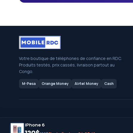
Votre boutique de téléphones de confiance en RDC.
Produits testés, prix cassés, livraison partout au
Congo.
M-Pesa
Orange Money
Airtel Money
Cash
iPhone 6
MOBILE RDC
2025 PAR
MANS CONSULTING
.