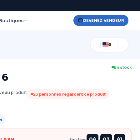
Boutiques
DEVENEZ VENDEUR
$
En stock
 6
veau produit
23
personnes regardent ce produit
s
:
:
FLASH
04
03
40
Fin dans