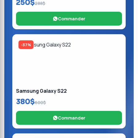
250$
288$
Commander
-37%
Samsung Galaxy S22
380$
600$
Commander