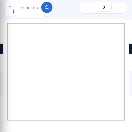
Rechercher
$
$
Promos du jour · livraison à Kinshasa
DEVENEZ
VENDEUR
$