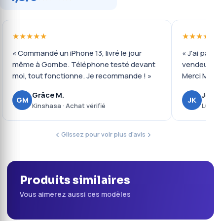
★★★★★
★★★★★
« Commandé un iPhone 13, livré le jour
« J'ai payé 
même à Gombe. Téléphone testé devant
vendeur ré
moi, tout fonctionne. Je recommande ! »
Merci Mobil
Grâce M.
Josué
GM
JK
Kinshasa · Achat vérifié
Lubumb
Glissez pour voir plus d'avis
Produits similaires
Vous aimerez aussi ces modèles