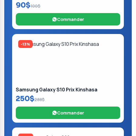
90$
100$
Commander
-13%
Samsung Galaxy S10 Prix Kinshasa
250$
288$
Commander