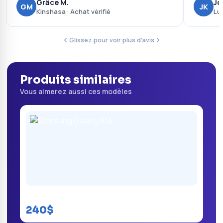
Grâce M.
Jo
GM
JK
Kinshasa · Achat vérifié
Lu
Glissez pour voir plus d'avis
Produits similaires
Vous aimerez aussi ces modèles
Samsung Galaxy A14
240$