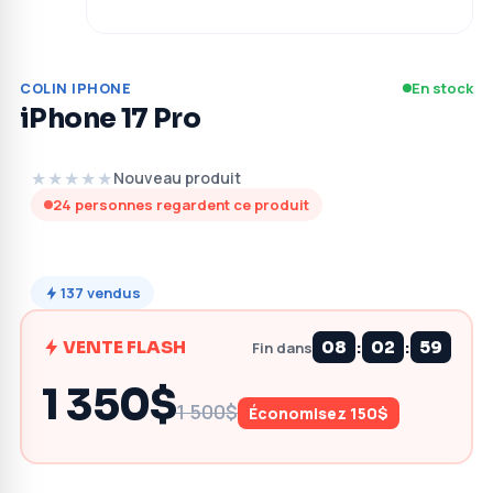
En stock
COLIN IPHONE
iPhone 17 Pro
★★★★★
Nouveau produit
24
personnes regardent ce produit
137
vendus
:
:
VENTE FLASH
08
02
59
Fin dans
1 350$
1 500$
Économisez 150$