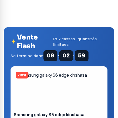
Vente
Prix cassés · quantités
Flash
limitées
:
:
08
02
58
Se termine dans
-10%
Samsung galaxy S6 edge kinshasa