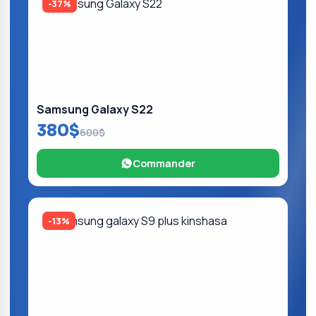
-37%
Samsung Galaxy S22
380$
600$
Commander
-13%