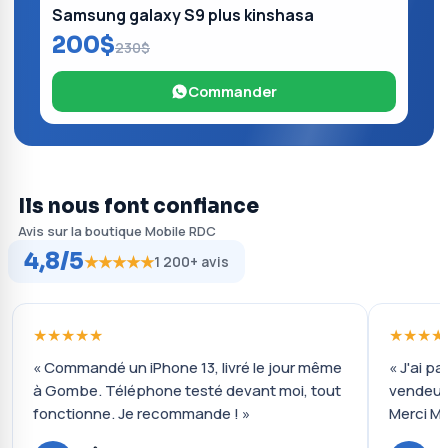
Samsung galaxy S9 plus kinshasa
200$
230$
Commander
Ils nous font confiance
Avis sur la boutique Mobile RDC
4,8/5
★★★★★
1 200+ avis
★★★★★
★★★★
« Commandé un iPhone 13, livré le jour même
« J'ai pa
à Gombe. Téléphone testé devant moi, tout
vendeur
fonctionne. Je recommande ! »
Merci Mo