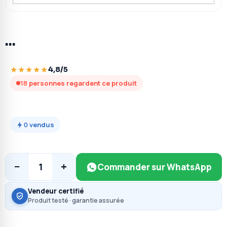
…
★★★★★
4,8/5
18
personnes regardent ce produit
0
vendus
−
+
1
Commander sur WhatsApp
Vendeur certifié
Produit testé · garantie assurée