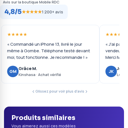
Avis sur la boutique Mobile RDC
4,8/5
★★★★★
1 200+ avis
★★★★★
★★★★★
« Commandé un iPhone 13, livré le jour
« J'ai payé 
même à Gombe. Téléphone testé devant
vendeur ré
moi, tout fonctionne. Je recommande ! »
Merci Mobil
Grâce M.
Josué
GM
JK
Kinshasa · Achat vérifié
Lubumb
Glissez pour voir plus d'avis
Produits similaires
Vous aimerez aussi ces modèles