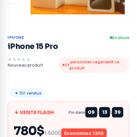
IPHONE
En stock
iPhone 15 Pro
★★★★★
personnes regardent ce
Nouveau produit
22
produit
301
vendus
:
:
VENTE FLASH
09
13
38
Fin dans
780$
1 500$
Économisez 720$