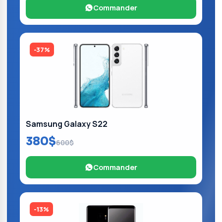
Commander
-37%
Samsung Galaxy S22
380$
600$
Commander
-13%