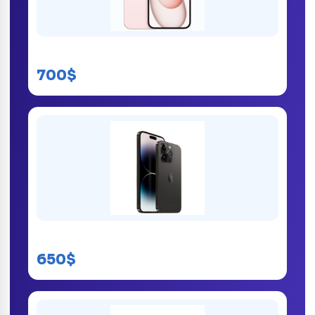
iPhone 15 kinshasa
700$
iPhone 14 Pro Max
650$