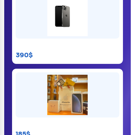
iPhone 12 Pro
390$
iPhone Xr kinshasa
185$