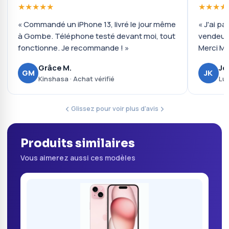
★★★★★
★★★★
« Commandé un iPhone 13, livré le jour même
« J'ai pa
à Gombe. Téléphone testé devant moi, tout
vendeur 
fonctionne. Je recommande ! »
Merci Mo
Grâce M.
Jo
GM
JK
Kinshasa · Achat vérifié
Lub
Glissez pour voir plus d'avis
Produits similaires
Vous aimerez aussi ces modèles