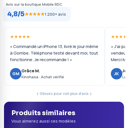
Avis sur la boutique Mobile RDC
4,8/5
★★★★★
1 200+ avis
★★★★★
★★★★
« Commandé un iPhone 13, livré le jour même
« J'ai pa
à Gombe. Téléphone testé devant moi, tout
vendeur 
fonctionne. Je recommande ! »
Merci Mo
Grâce M.
Jo
GM
JK
Kinshasa · Achat vérifié
Lub
Glissez pour voir plus d'avis
Produits similaires
Vous aimerez aussi ces modèles