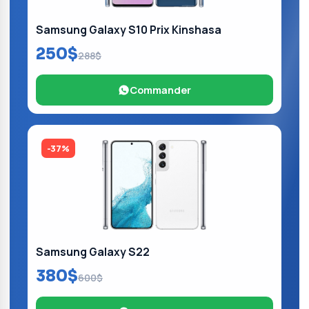
Samsung Galaxy S10 Prix Kinshasa
250$
288$
Commander
-37%
Samsung Galaxy S22
380$
600$