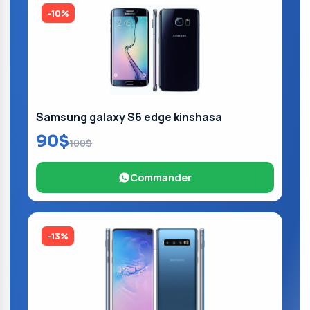
-10%
Samsung galaxy S6 edge kinshasa
90$
100$
Commander
-13%