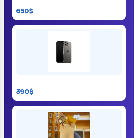
iPhone 14 Pro Max
650$
iPhone 12 Pro
390$