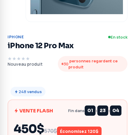
IPHONE
En stock
iPhone 12 Pro Max
★★★★★
personnes regardent ce
Nouveau produit
30
produit
248
vendus
:
:
VENTE FLASH
01
23
04
Fin dans
450$
570$
Économisez 120$