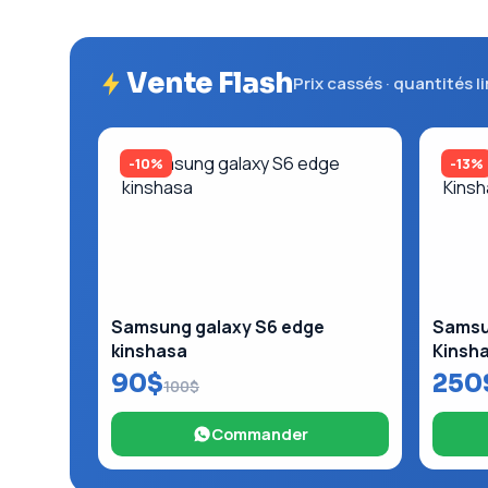
Vente Flash
Prix cassés · quantités l
-10%
-13%
Samsung galaxy S6 edge
Samsun
kinshasa
Kinsh
90$
250
100$
Commander