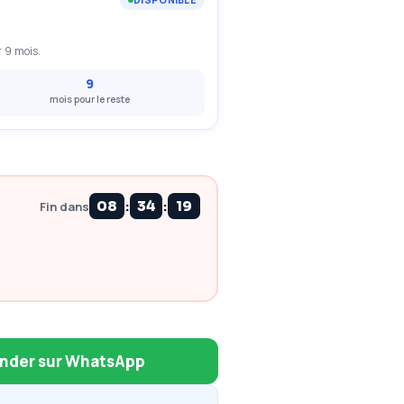
DISPONIBLE
 9 mois.
9
mois pour le reste
:
:
08
34
18
Fin dans
der sur WhatsApp