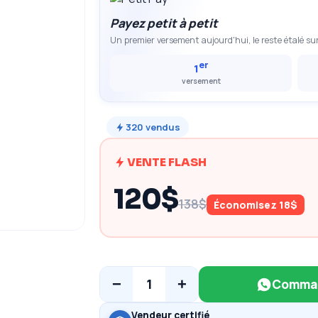
Payez petit à petit
Un premier versement aujourd'hui, le reste étalé sur
er
1
versement
320
vendus
VENTE FLASH
120$
138$
Économisez 18$
−
+
1
Comman
Vendeur certifié