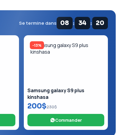
:
:
08
34
19
Se termine dans
-13%
Samsung galaxy S9 plus
kinshasa
200$
230$
Commander