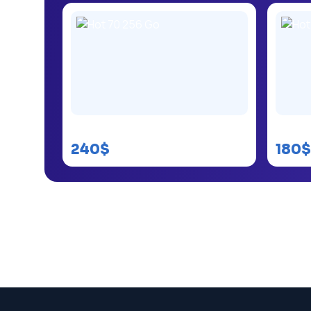
Hot 70 256 Go
Hot 70
240$
180$