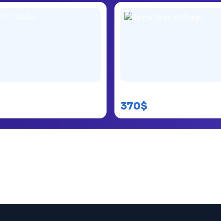
 128 Go
Infinix Note 60 Edge
370$