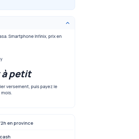
asa. Smartphone Infinix, prix en
ay
 à petit
er versement, puis payez le
 mois.
72h en province
 cash