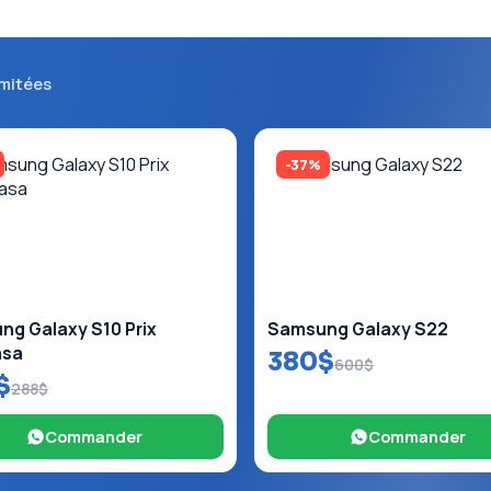
imitées
-37%
g Galaxy S10 Prix
Samsung Galaxy S22
asa
380$
600$
$
288$
Commander
Commander