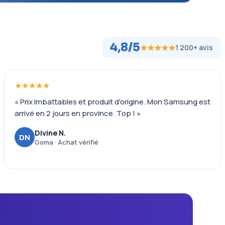
4,8/5
★★★★★
1 200+ avis
★★★★★
« Prix imbattables et produit d'origine. Mon Samsung est
arrivé en 2 jours en province. Top ! »
Divine N.
DN
Goma · Achat vérifié