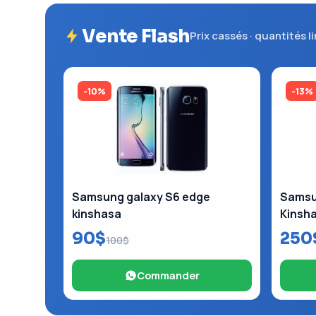
Vente Flash
Prix cassés · quantités l
-10%
-13%
Samsung galaxy S6 edge
Samsun
kinshasa
Kinsh
90$
250
100$
Commander