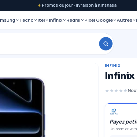
Promos du jour · livraison à Kinshasa
amsung
Tecno
Itel
Infinix
Redmi
Pixel Google
Autres
INFINIX
Infini
★★★★★
Nou
Payez petit
Un premier verse