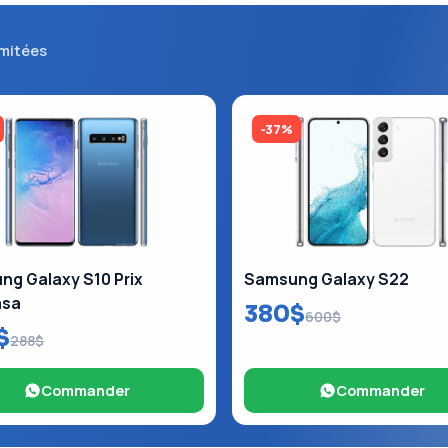
imitées
-37%
g Galaxy S10 Prix
Samsung Galaxy S22
asa
380$
600$
$
288$
Commander
Commander