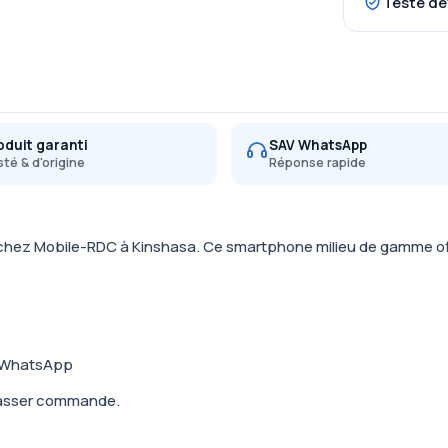
Testé de
oduit garanti
SAV WhatsApp
té & d'origine
Réponse rapide
e chez Mobile-RDC à Kinshasa. Ce smartphone milieu de gamme off
a WhatsApp
 passer commande.