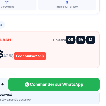
er
1
9
versement
mois pour le reste
us
:
:
FLASH
03
54
11
Fin dans
$
425$
Économisez 55$
+
Commander sur WhatsApp
certifié
sté · garantie assurée