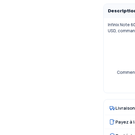
Descriptio
Infinix Note 6
USD, command
Commence
Livraison
Payez à l