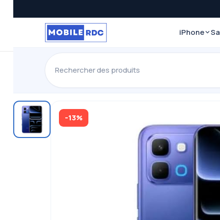
iPhone
S
-13%