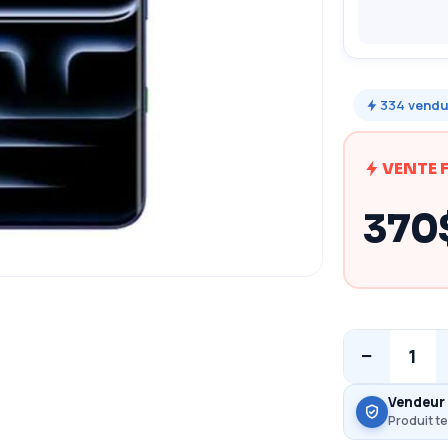
334
vend
VENTE 
370
−
1
Vendeur 
Produit te