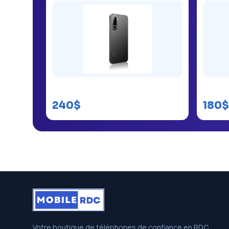
Hot 70 256 Go
Hot 70
240$
180$
Votre boutique de téléphones de confiance en RDC.