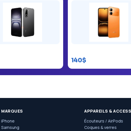
 128 Go
Infinix Smart 20 128GB
140$
MARQUES
APPAREILS & ACCES
iPhone
Écouteurs / AirPods
Samsung
Coques & verres