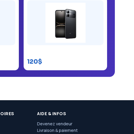
Infinix Smart 20 64GB
120$
SOIRES
AIDE & INFOS
Devenez vendeur
Livraison & paiement