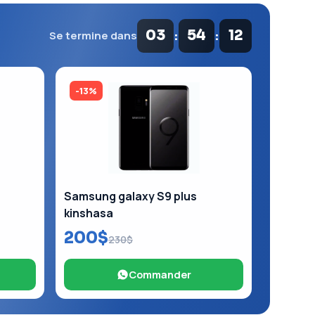
:
:
03
54
12
Se termine dans
-13%
Samsung galaxy S9 plus
kinshasa
200$
230$
Commander