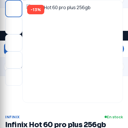
-13%
Promos du jour · livraison à Kinshasa
DEVENEZ
VENDEUR
$
En stock
INFINIX
Infinix Hot 60 pro plus 256gb