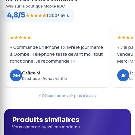
Avis sur la boutique Mobile RDC
4,8/5
★★★★★
1 200+ avis
★★★★★
★★★★
« Commandé un iPhone 13, livré le jour même
« J'ai pa
à Gombe. Téléphone testé devant moi, tout
vendeur
fonctionne. Je recommande ! »
Merci Mo
Grâce M.
Jo
GM
JK
Kinshasa · Achat vérifié
Lu
Glissez pour voir plus d'avis
Produits similaires
Vous aimerez aussi ces modèles