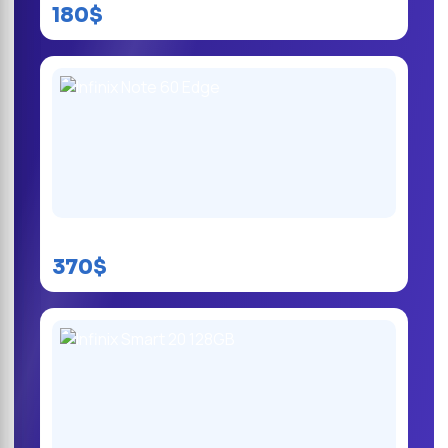
180$
Infinix Note 60 Edge
370$