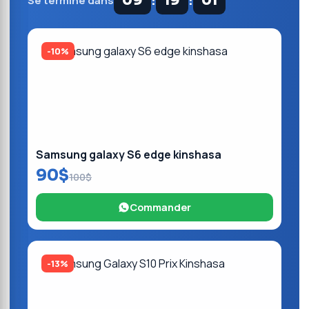
:
:
09
19
00
Se termine dans
-10%
Samsung galaxy S6 edge kinshasa
90$
100$
Commander
-13%