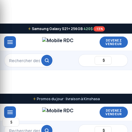
Samsung Galaxy S21+ 256GB
420$
-13%
DEVENEZ
VENDEUR
$
Promos du jour · livraison à Kinshasa
DEVENEZ
VENDEUR
Rechercher
$
$