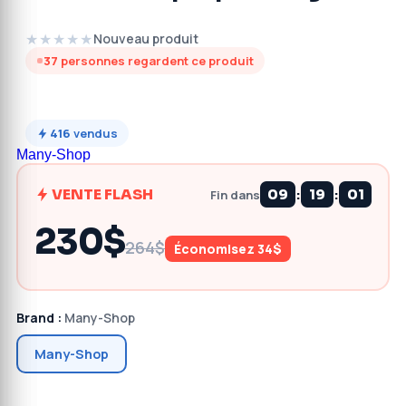
★★★★★
Nouveau produit
37
personnes regardent ce produit
416
vendus
Many-Shop
:
:
VENTE FLASH
09
19
00
Fin dans
230$
264$
Économisez 34$
Brand :
Many-Shop
Many-Shop