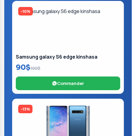
-10%
Samsung galaxy S6 edge kinshasa
90$
100$
Commander
-13%