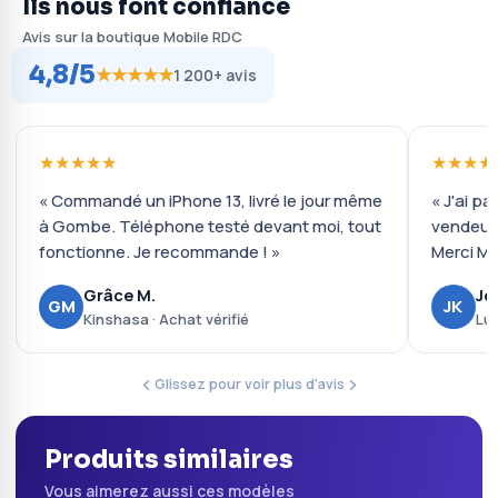
Ils nous font confiance
Avis sur la boutique Mobile RDC
4,8/5
★★★★★
1 200+ avis
★★★★★
★★★★
« Commandé un iPhone 13, livré le jour même
« J'ai pa
à Gombe. Téléphone testé devant moi, tout
vendeur 
fonctionne. Je recommande ! »
Merci Mo
Grâce M.
Jo
GM
JK
Kinshasa · Achat vérifié
Lub
Glissez pour voir plus d'avis
Produits similaires
Vous aimerez aussi ces modèles