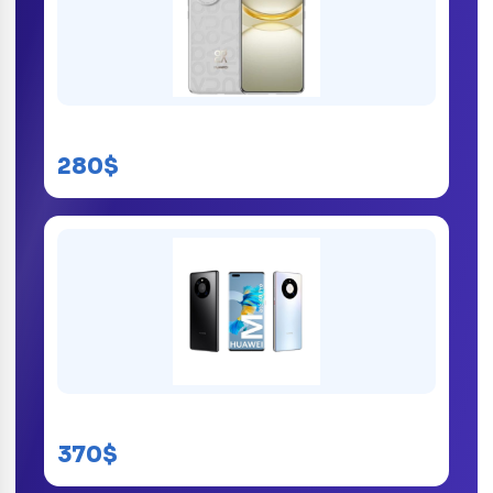
Huawei Nova 13 Pro
280$
Huawei Mate 40 Pro
370$