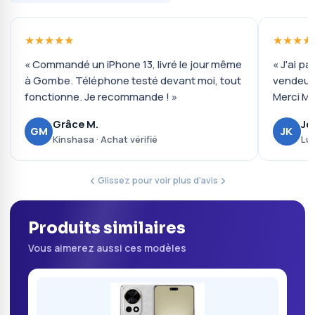
★★★★★
★★★★
« Commandé un iPhone 13, livré le jour même
« J'ai pa
à Gombe. Téléphone testé devant moi, tout
vendeur 
fonctionne. Je recommande ! »
Merci Mo
Grâce M.
Jo
GM
JK
Kinshasa · Achat vérifié
Lub
Glissez pour voir plus d'avis
Produits similaires
Vous aimerez aussi ces modèles