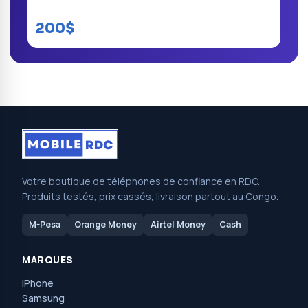
Huawei Enjoy 10 Plus
200$
Votre boutique de téléphones de confiance en RDC.
Produits testés, prix cassés, livraison partout au Congo.
M-Pesa
Orange Money
Airtel Money
Cash
MARQUES
iPhone
Samsung