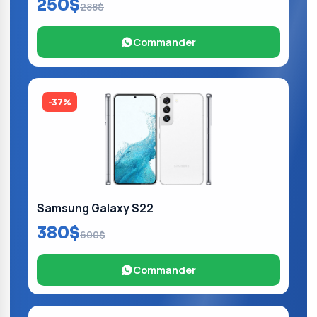
250$
288$
Commander
-37%
Samsung Galaxy S22
380$
600$
Commander