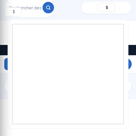
Rechercher
$
$
Promos du jour · livraison à Kinshasa
DEVENEZ
VENDEUR
$