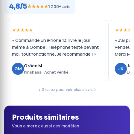
4,8/5
★★★★★
1 200+ avis
★★★★★
★★★★
« Commandé un iPhone 13, livré le jour
« J'ai pa
même à Gombe. Téléphone testé devant
vendeur 
moi, tout fonctionne. Je recommande ! »
Merci Mob
Grâce M.
Jos
GM
JK
Kinshasa · Achat vérifié
Lub
Glissez pour voir plus d'avis
Produits similaires
Vous aimerez aussi ces modèles