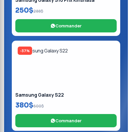
Samsung Galaxy S10 Prix Kinshasa
250$
288$
Commander
-37%
Samsung Galaxy S22
380$
600$
Commander