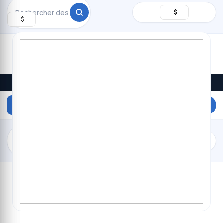
Rechercher
$
$
Promos du jour · livraison à Kinshasa
DEVENEZ
VENDEUR
$