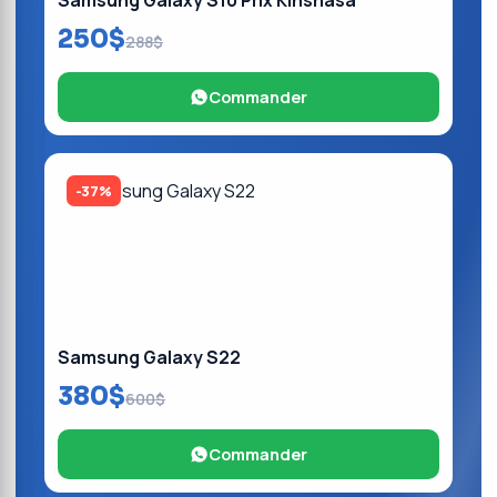
Samsung Galaxy S10 Prix Kinshasa
250$
288$
Commander
-37%
Samsung Galaxy S22
380$
600$
Commander