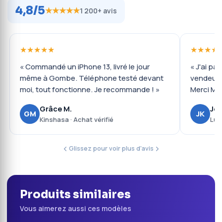
4,8/5
★★★★★
1 200+ avis
★★★★★
★★★★
« Commandé un iPhone 13, livré le jour
« J'ai pa
même à Gombe. Téléphone testé devant
vendeur 
moi, tout fonctionne. Je recommande ! »
Merci Mob
Grâce M.
Jos
GM
JK
Kinshasa · Achat vérifié
Lub
Glissez pour voir plus d'avis
Produits similaires
Vous aimerez aussi ces modèles