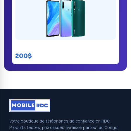
Huawei Enjoy 10 Plus
200$
Votre boutique de téléphones de confiance en RDC.
Produits testés, prix cassés, livraison partout au Congo.