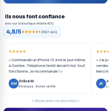
Ils nous font confiance
Avis sur la boutique Mobile RDC
4,8/5
★★★★★
1 200+ avis
★★★★★
★★★★
« Commandé un iPhone 13, livré le jour même
« J'ai pa
à Gombe. Téléphone testé devant moi, tout
vendeur 
fonctionne. Je recommande ! »
Merci Mo
Grâce M.
Jo
GM
JK
Kinshasa · Achat vérifié
Lub
Glissez pour voir plus d'avis