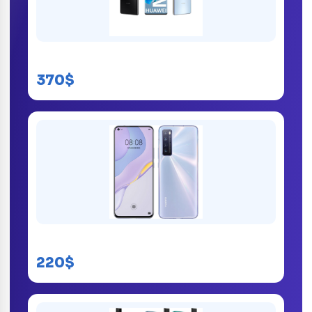
Huawei Mate 40 Pro
370$
Huawei Nova 7
220$