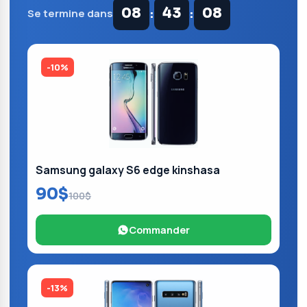
:
:
08
43
08
Se termine dans
-10%
Samsung galaxy S6 edge kinshasa
90$
100$
Commander
-13%