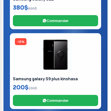
380$
600$
Commander
-13%
Samsung galaxy S9 plus kinshasa
200$
230$
Commander