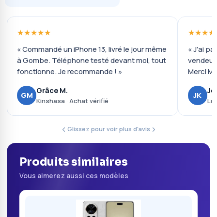
★★★★★
★★★★
« Commandé un iPhone 13, livré le jour même
« J'ai pa
à Gombe. Téléphone testé devant moi, tout
vendeur 
fonctionne. Je recommande ! »
Merci Mo
Grâce M.
Jo
GM
JK
Kinshasa · Achat vérifié
Lub
Glissez pour voir plus d'avis
Produits similaires
Vous aimerez aussi ces modèles