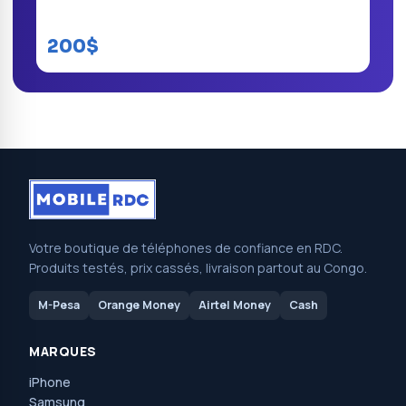
Huawei Enjoy 10 Plus
200$
Votre boutique de téléphones de confiance en RDC.
Produits testés, prix cassés, livraison partout au Congo.
M-Pesa
Orange Money
Airtel Money
Cash
MARQUES
iPhone
Samsung