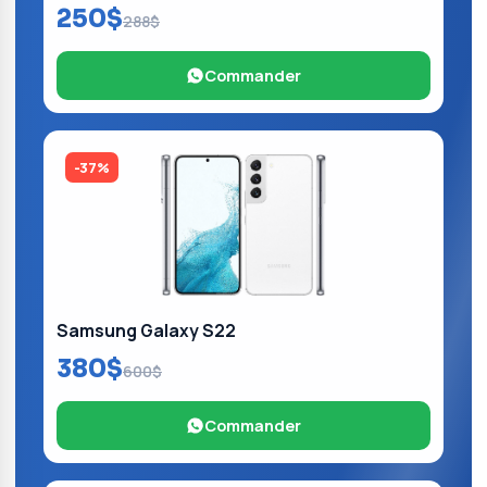
250$
288$
Commander
-37%
Samsung Galaxy S22
380$
600$
Commander