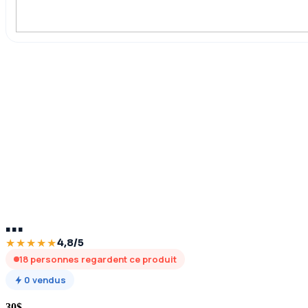
Click to enlarge
…
★★★★★
4,8/5
18
personnes regardent ce produit
0
vendus
30
$