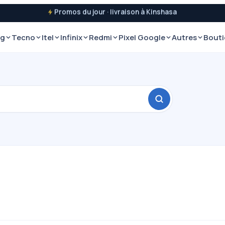
Promos du jour · livraison à Kinshasa
ng
Tecno
Itel
Infinix
Redmi
Pixel Google
Autres
Bout