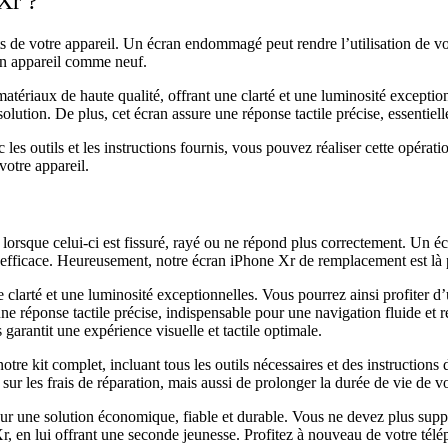
Xr ?
 de votre appareil. Un écran endommagé peut rendre l’utilisation de vot
 un appareil comme neuf.
tériaux de haute qualité, offrant une clarté et une luminosité exception
olution. De plus, cet écran assure une réponse tactile précise, essentielle
 les outils et les instructions fournis, vous pouvez réaliser cette opér
votre appareil.
 lorsque celui-ci est fissuré, rayé ou ne répond plus correctement. Un
 inefficace. Heureusement, notre écran iPhone Xr de remplacement est là p
clarté et une luminosité exceptionnelles. Vous pourrez ainsi profiter d’
une réponse tactile précise, indispensable pour une navigation fluide et 
arantit une expérience visuelle et tactile optimale.
e kit complet, incluant tous les outils nécessaires et des instructions d
r les frais de réparation, mais aussi de prolonger la durée de vie de vo
r une solution économique, fiable et durable. Vous ne devez plus suppo
r, en lui offrant une seconde jeunesse. Profitez à nouveau de votre tél