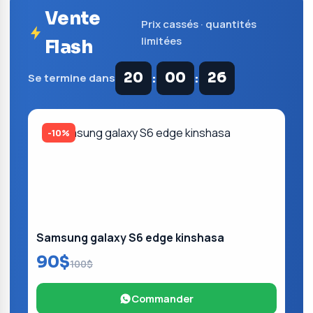
Vente
Prix cassés · quantités
limitées
Flash
:
:
20
00
26
Se termine dans
-10%
Samsung galaxy S6 edge kinshasa
90$
100$
Commander