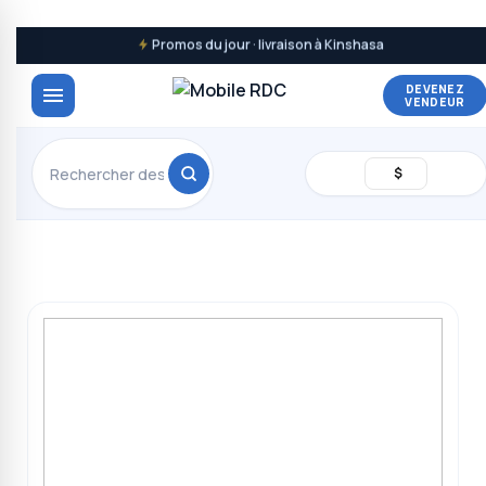
Promos du jour · livraison à Kinshasa
DEVENEZ
VENDEUR
$