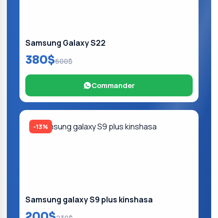
Samsung Galaxy S22
380$
600$
Commander
-13%
Samsung galaxy S9 plus kinshasa
200$
230$