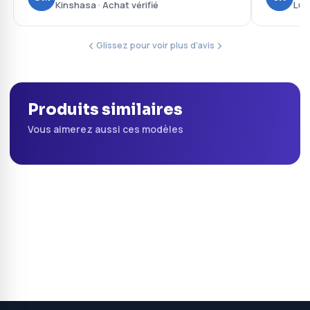
Kinshasa · Achat vérifié
Lub
Glissez pour voir plus d'avis
Produits similaires
Vous aimerez aussi ces modèles