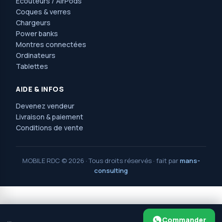
Écouteurs / AirPods
Coques & verres
Chargeurs
Power banks
Montres connectées
Ordinateurs
Tablettes
AIDE & INFOS
Devenez vendeur
Livraison & paiement
Conditions de vente
MOBILE RDC © 2026 · Tous droits réservés · fait par
mans-
consulting
MOBILE RDC
2025 PAR
MANS CONSULTING
.
Avenue Nguma, 77, ma campagne, jolie parc,
Commander
…