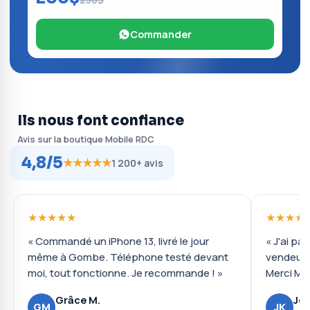
Commander
Ils nous font confiance
Avis sur la boutique Mobile RDC
4,8/5
★★★★★
1 200+ avis
★★★★★
★★★★
« Commandé un iPhone 13, livré le jour
« J'ai pa
même à Gombe. Téléphone testé devant
vendeur 
moi, tout fonctionne. Je recommande ! »
Merci Mob
Grâce M.
Jos
GM
JK