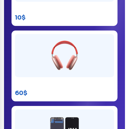
Support Téléphone Portable
10$
AirPods Max Kinshasa
60$