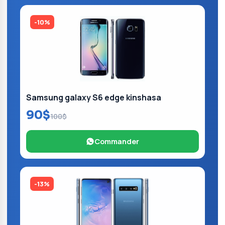
-10%
Samsung galaxy S6 edge kinshasa
90$
100$
Commander
-13%