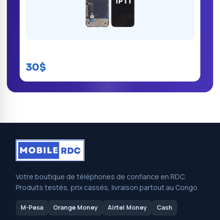
Écran iPhone 11
30$
Votre boutique de téléphones de confiance en RDC.
Produits testés, prix cassés, livraison partout au Congo.
M-Pesa
Orange Money
Airtel Money
Cash