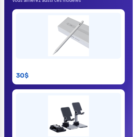
Vous aimerez aussi ces modèles
Apple Pencil Kinshasa
30$