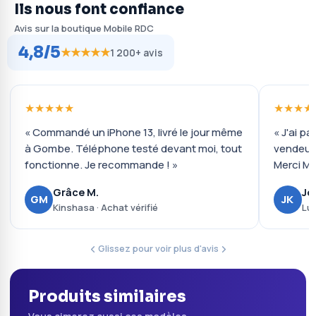
Ils nous font confiance
Avis sur la boutique Mobile RDC
4,8/5
★★★★★
1 200+ avis
★★★★★
★★★★
« Commandé un iPhone 13, livré le jour même
« J'ai pa
à Gombe. Téléphone testé devant moi, tout
vendeur 
fonctionne. Je recommande ! »
Merci Mo
Grâce M.
Jo
GM
JK
Kinshasa · Achat vérifié
Lub
Glissez pour voir plus d'avis
Produits similaires