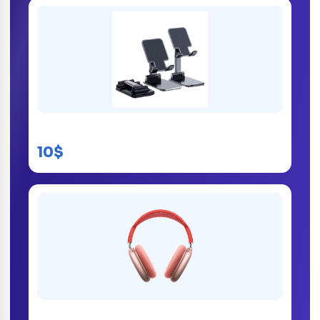
Support Téléphone Portable
10$
AirPods Max Kinshasa