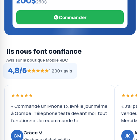
200$
230$
Commander
Ils nous font confiance
Avis sur la boutique Mobile RDC
4,8/5
★★★★★
1 200+ avis
★★★★★
★★★★
« Commandé un iPhone 13, livré le jour même
« J'ai pa
à Gombe. Téléphone testé devant moi, tout
vendeur 
fonctionne. Je recommande ! »
Merci Mo
Grâce M.
Jo
GM
JK
Kinshasa · Achat vérifié
Lub