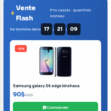
Vente
Prix cassés · quantités
limitées
Flash
:
:
17
21
08
Se termine dans
-10%
Samsung galaxy S6 edge kinshasa
90$
100$
Commander