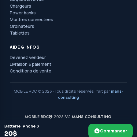
Chargeurs
Power banks
Montres connectées
Ordinateurs
Tablettes
AIDE & INFOS
Devenez vendeur
Livraison & paiement
Conditions de vente
MOBILE RDC © 2026 · Tous droits réservés · fait par
mans-
consulting
MOBILE RDC
2025 PAR
MANS CONSULTING
.
Batterie iPhone 8
Avenue Nguma, 77, ma campagne, jolie parc,
Commander
ngaliema/kinshasa. Réf : l'église saint Luc et l'arrêt érosion.
20$