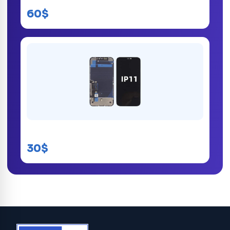
60$
Écran iPhone 11
30$