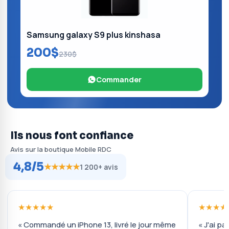
Samsung galaxy S9 plus kinshasa
200$
230$
Commander
Ils nous font confiance
Avis sur la boutique Mobile RDC
4,8/5
★★★★★
1 200+ avis
★★★★★
★★★★
« Commandé un iPhone 13, livré le jour même
« J'ai pa