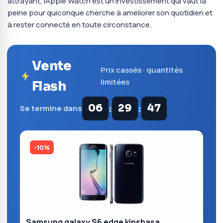
attrayant, l’Apple Watch est un investissement qui vaut la
peine pour quiconque cherche à améliorer son quotidien et
à rester connecté en toute circonstance.
Vente
Prix cassés · quantités
limitées
Flash
:
:
06
29
47
Se termine dans
-10%
Samsung galaxy S6 edge kinshasa