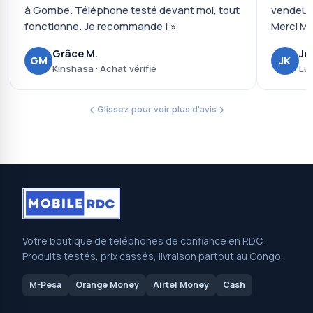
à Gombe. Téléphone testé devant moi, tout
vendeur 
fonctionne. Je recommande ! »
Merci Mo
Grâce M.
Jo
GM
JK
Kinshasa · Achat vérifié
Lub
Glissez pour voir plus d'avis
Votre boutique de téléphones de confiance en RDC.
Produits testés, prix cassés, livraison partout au Congo.
M-Pesa
Orange Money
Airtel Money
Cash