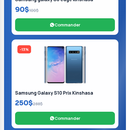
90$
100$
Commander
-13%
Samsung Galaxy S10 Prix Kinshasa
250$
288$
Commander