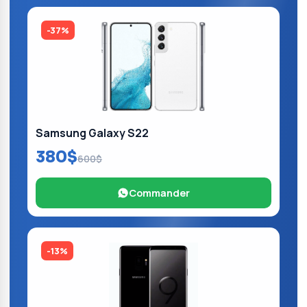
-37%
Samsung Galaxy S22
380$
600$
Commander
-13%