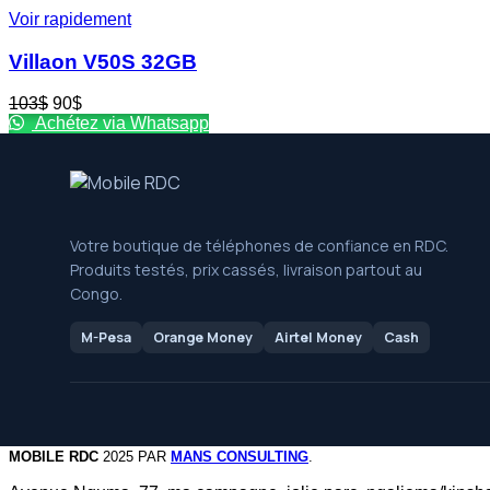
115$.
100$.
Voir rapidement
Villaon V50S 32GB
Le
Le
103
$
90
$
prix
prix
Achétez via Whatsapp
initial
actuel
était :
est :
103$.
90$.
Votre boutique de téléphones de confiance en RDC.
Produits testés, prix cassés, livraison partout au
Congo.
M-Pesa
Orange Money
Airtel Money
Cash
MOBILE RDC
2025 PAR
MANS CONSULTING
.