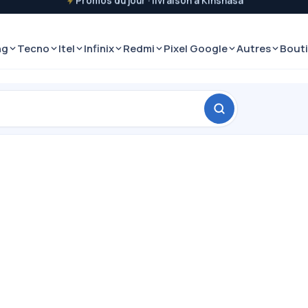
Promos du jour · livraison à Kinshasa
ng
Tecno
Itel
Infinix
Redmi
Pixel Google
Autres
Bout