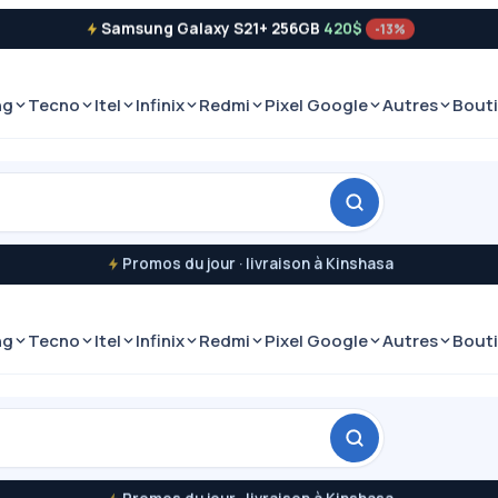
Samsung Galaxy S21+ 256GB
420$
-13%
ng
Tecno
Itel
Infinix
Redmi
Pixel Google
Autres
Bout
Promos du jour · livraison à Kinshasa
ng
Tecno
Itel
Infinix
Redmi
Pixel Google
Autres
Bout