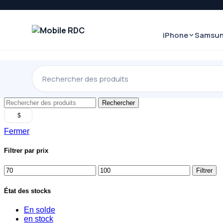
iPhone
Samsu
Rechercher
$
Fermer
Filtrer par prix
Prix
Prix
Filtrer
minimum
max
État des stocks
En solde
en stock