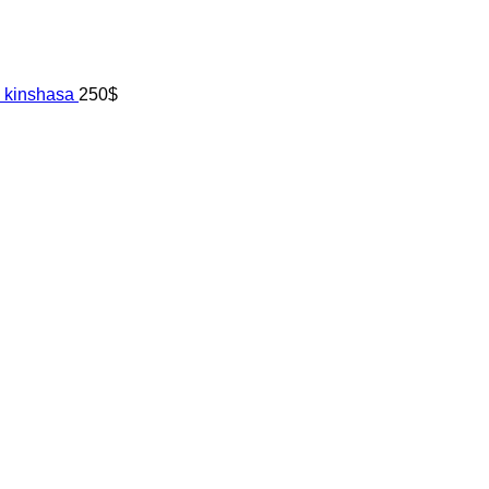
x kinshasa
250
$