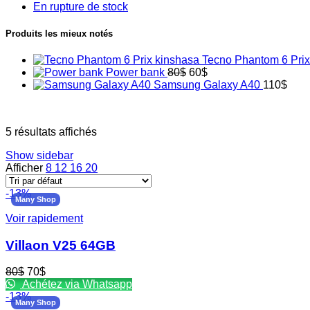
En rupture de stock
Produits les mieux notés
Tecno Phantom 6 Pri
Le
Le
Power bank
80
$
60
$
prix
prix
Samsung Galaxy A40
110
$
initial
actuel
était :
est :
80$.
60$.
5 résultats affichés
Show sidebar
Afficher
8
12
16
20
-13%
Many Shop
Voir rapidement
Villaon V25 64GB
Le
Le
80
$
70
$
prix
prix
Achétez via Whatsapp
initial
actuel
-13%
Many Shop
était :
est :