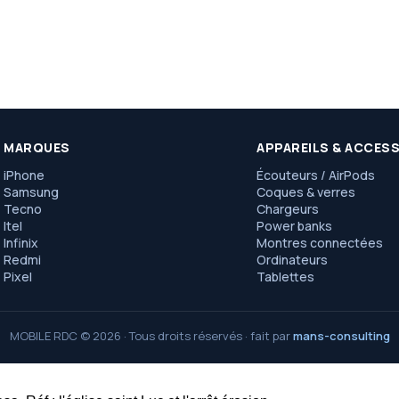
MARQUES
APPAREILS & ACCES
iPhone
Écouteurs / AirPods
Samsung
Coques & verres
Tecno
Chargeurs
Itel
Power banks
Infinix
Montres connectées
Redmi
Ordinateurs
Pixel
Tablettes
MOBILE RDC © 2026 · Tous droits réservés · fait par
mans-consulting