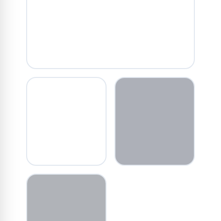
ACCESSOIRES MONTRE
Choisissez la vôtre
Explorer →
TOUS APPAREILS
AUDIO
Accessoires
Écouteurs à prix
premium
doux
Voir →
Voir →