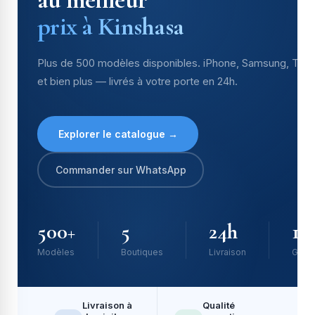
prix à Kinshasa
Plus de 500 modèles disponibles. iPhone, Samsung, Tec
et bien plus — livrés à votre porte en 24h.
Explorer le catalogue →
Commander sur WhatsApp
500+
5
24h
10
Modèles
Boutiques
Livraison
Garan
Livraison à
Qualité