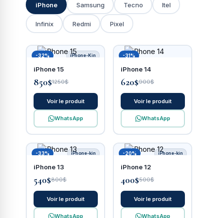
iPhone
Samsung
Tecno
Itel
Infinix
Redmi
Pixel
-32%
iPhone-Kin
-31%
iPhone 15
iPhone 14
850$
620$
1250$
900$
Voir le produit
Voir le produit
WhatsApp
WhatsApp
-33%
iPhone-kin
-20%
iPhone-kin
iPhone 13
iPhone 12
540$
400$
800$
500$
Voir le produit
Voir le produit
WhatsApp
WhatsApp