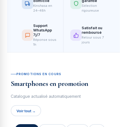
domicile
garantie
Kinshasa en
Sélection
24–48h
rigoureuse
Support
Satisfait ou
WhatsApp
remboursé
7j/7
Retour sous 7
Réponse sous
jours
1h
PROMOTIONS EN COURS
Smartphones en promotion
Catalogue actualisé automatiquement
Voir tout →