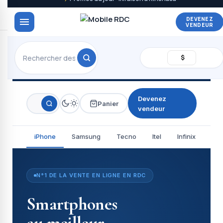
DEVENEZ
VENDEUR
$
En ligne ·
📞 +243 850 297
Devenez vendeur
Kinshasa
619
→
Devenez
Panier
vendeur
iPhone
Samsung
Tecno
Itel
Infinix
Red
N°1 DE LA VENTE EN LIGNE EN RDC
Smartphones
au meilleur